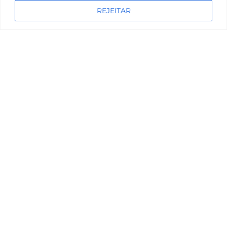
REJEITAR
O QUE É HOMEOPATIA?
A homeopatia é uma medicina natural que ativa a