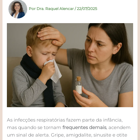
Por
Dra. Raquel Alencar
/
22/07/2025
As infecções respiratórias fazem parte da infância,
mas quando se tornam
frequentes demais
, acendem
um sinal de alerta. Gripe, amigdalite, sinusite e otite