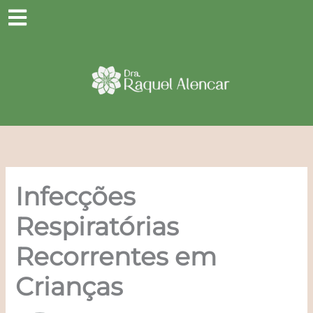
Ir
para
o
conteúdo
Infecções
Respiratórias
Recorrentes em
Crianças