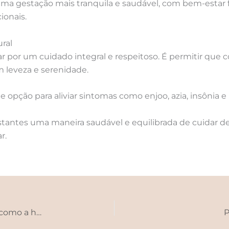
ma gestação mais tranquila e saudável, com bem-estar 
onais.
ral
r por um cuidado integral e respeitoso. É permitir que 
m leveza e serenidade.
opção para aliviar sintomas como enjoo, azia, insônia e 
estantes uma maneira saudável e equilibrada de cuidar 
r.
Transtornos de eliminação infantil: o que são e como a homeopatia pode ajudar
P