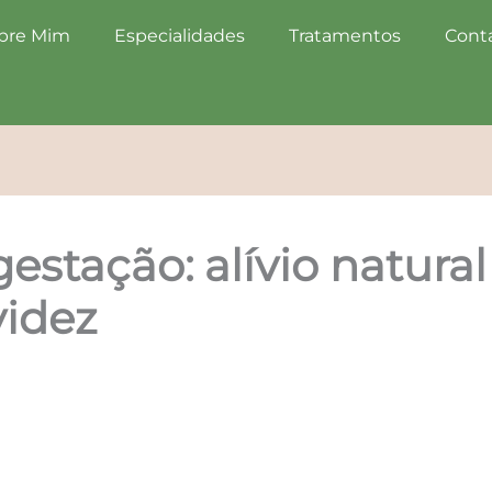
bre Mim
Especialidades
Tratamentos
Cont
stação: alívio natural
videz