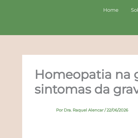
Ir
Home
So
para
o
conteúdo
Homeopatia na ge
sintomas da gra
Por
Dra. Raquel Alencar
/
22/06/2026